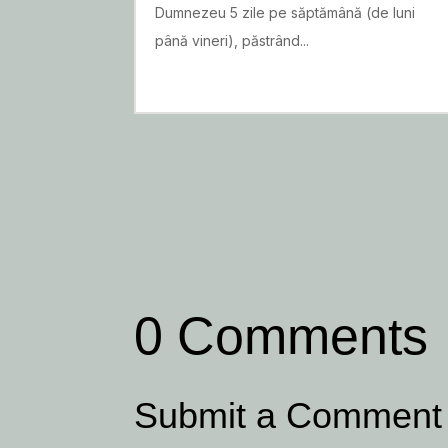
Dumnezeu 5 zile pe săptămână (de luni
până vineri), păstrând...
READ MORE
0 Comments
Submit a Comment