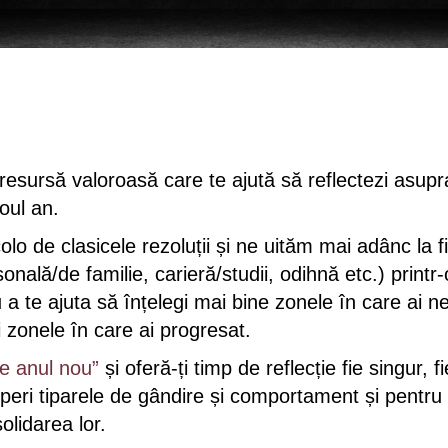
resursă valoroasă care te ajută să reflectezi asupr
noul an.
de clasicele rezoluții și ne uităm mai adânc la fiec
onală/de familie, carieră/studii, odihnă etc.) printr-o
 a te ajuta să înțelegi mai bine zonele în care ai ne
i zonele în care ai progresat.
e anul nou”
și oferă-ți timp de reflecție fie singur, fi
operi tiparele de gândire și comportament și pentru 
lidarea lor.