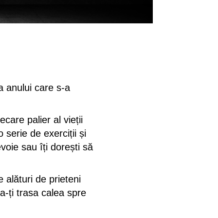
a anului care s-a
are palier al vieții
 serie de exerciții și
voie sau îți dorești să
e alături de prieteni
a-ți trasa calea spre