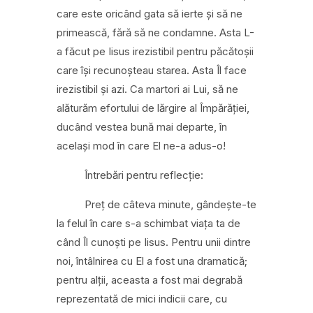
care este oricând gata să ierte și să ne
primească, fără să ne condamne. Asta L-
a făcut pe Iisus irezistibil pentru păcătoșii
care își recunoșteau starea. Asta Îl face
irezi
stibil și azi. Ca martori ai Lui, să ne
alăturăm efortului de lărgire al Împărăției,
ducând vestea bună mai departe, în
același mod în care El ne-a adus-o!
Întrebări pentru reflecție:
Preț de câteva
minute, gândește-te
la felul în care s-a schimbat viața ta de
când Îl cunoști pe Iisus. Pentru unii dintre
noi
, întâlnirea cu El a fost una dramatică;
pentru alții, aceasta a fost mai degrabă
reprezentată de mici indicii care, cu