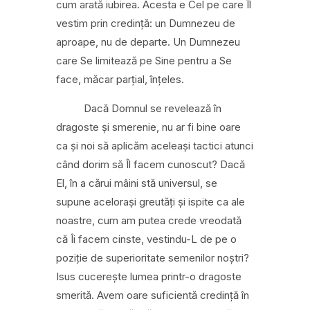
cum arată iubirea. Acesta e Cel pe care Îl
vestim prin credință: un Dumnezeu de
aproape, nu de departe. Un Dumnezeu
care Se limitează pe Sine pentru a Se
face, măcar parțial, înțeles.
Dacă Domnul se revelează în
dragoste și smerenie, nu ar fi bine oare
ca și noi să aplicăm aceleași tactici atunci
când dorim să Îl facem cunoscut? Dacă
El, în a cărui mâini stă universul, se
supune acelorași greutăți și ispite ca ale
noastre, cum am putea crede vreodată
că Îi facem cinste, vestindu-L de pe o
poziție de superioritate semenilor noștri?
Isus cucerește lumea printr-o dragoste
smerită. Avem oare suficientă credință în