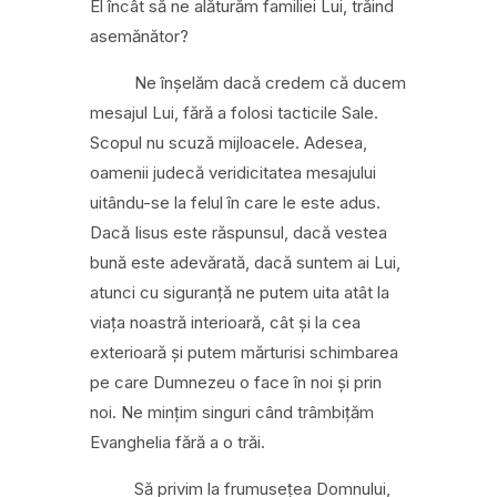
El încât să ne alăturăm familiei Lui, trăind
asemănător?
Ne înșelăm dacă credem că ducem
mesajul
Lui,
fără a folosi tacticile Sale.
Scopul nu scuză mijloacele. Adesea,
oamenii judecă veridicitatea mesajului
uitându-se la felul în care le este adus.
Dacă Iisus este răspunsul, dacă vestea
bună este adevărată, dacă suntem ai Lui,
atunci cu siguranță ne putem uita atât la
viața noastră interioară, cât și la cea
exterioară și putem mărturisi schimbarea
pe care Dumnezeu o face în noi și prin
noi. Ne mințim singuri când trâmbițăm
Evanghelia fără a o trăi.
Să privim la frumusețea Domnului,