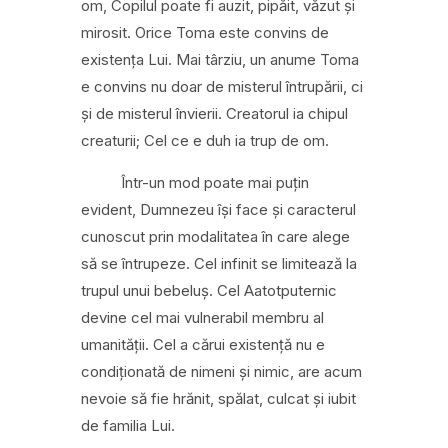
om, Copilul poate fi auzit, pipăit, văzut și
mirosit. Orice Toma este convins de
existența Lui. Mai târziu, un anume Toma
e convins nu doar de misterul întrupării, ci
și de misterul învierii. Creatorul ia chipul
creaturii; Cel ce e duh ia trup de om.
Într-un mod poat
e mai puțin
evident, Dumnezeu își face și caracterul
cunoscut prin modalitatea în care alege
să se întrupeze. Cel infinit se limitează la
trupul unui bebeluș. Cel
Aatotputernic
devine cel mai vulnerabil membru al
umanității. Cel a cărui existență nu e
condiționată de nimeni și nimic, a
re acum
nevoie să fie hrănit, spălat, culcat și iubit
de familia Lui.