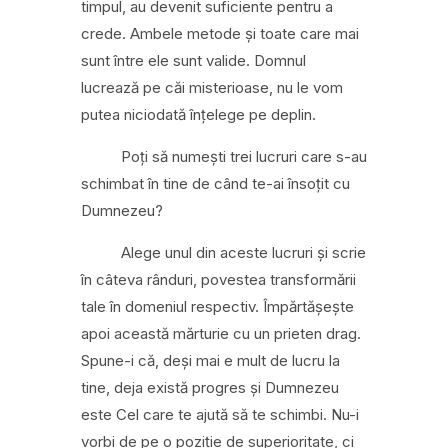
timpul, au devenit suficiente pentru a
crede. Ambele metode și toate care mai
sunt între ele sunt valide. Domnul
lucrează pe căi misterioase, nu le vom
putea niciodată înțelege pe deplin.
Poți să numești trei lucruri care s-au
schimbat în tine de când te-ai însoțit cu
Dumnezeu?
Alege unul din aceste lucruri și scrie
în câteva rânduri, poves
tea transformării
tale în domeniul respectiv. Împărtășește
apoi această mărturie cu un prieten drag.
Spune-i că, deși mai e mult de lucru la
tine, deja există progres și Dumnezeu
este Cel care te ajută să te schimbi. Nu-i
vorbi de pe o poziție de superioritate, ci