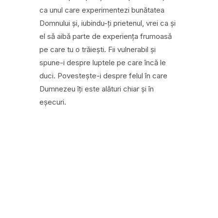
ca unul care experimentezi bunătatea
Domnului și, iubindu-ți prietenul, vrei ca și
el să aibă parte de experiența frumoasă
pe care tu o trăiești. Fii vulnerabil și
spune-i despre luptele pe care încă le
duci. Povestește-i despre felul în care
Dumnezeu îți este alături chiar și în
eșecuri.
←
MARIA – CREDINȚA CARE SCHIMBĂ DESTINE
MARIA – VESTEA BUNĂ CERE UN RĂSPUNS
→