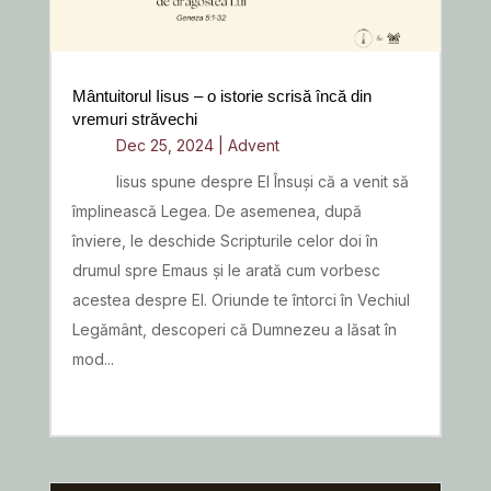
Mântuitorul Iisus – o istorie scrisă încă din
vremuri străvechi
Dec 25, 2024
|
Advent
Iisus spune despre El Însuși că a venit să
împlinească Legea. De asemenea, după
înviere, le deschide Scripturile celor doi în
drumul spre Emaus și le arată cum vorbesc
acestea despre El. Oriunde te întorci în Vechiul
Legământ, descoperi că Dumnezeu a lăsat în
mod...
READ MORE