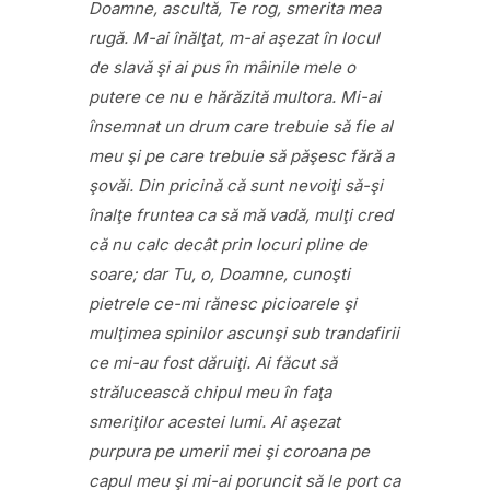
Doamne, ascultă, Te rog, smerita mea
rugă. M-ai înălţat, m-ai aşezat în locul
de slavă şi ai pus în mâinile mele o
putere ce nu e hărăzită multora. Mi-ai
însemnat un drum care trebuie să fie al
meu şi pe care trebuie să păşesc fără a
şovăi. Din pricină că sunt nevoiţi să-şi
înalţe fruntea ca să mă vadă, mulţi cred
că nu calc decât prin locuri pline de
soare; dar Tu, o, Doamne, cunoşti
pietrele ce-mi rănesc picioarele şi
mulţimea spinilor ascunşi sub trandafirii
ce mi-au fost dăruiţi. Ai făcut să
strălucească chipul meu în faţa
smeriţilor acestei lumi. Ai aşezat
purpura pe umerii mei şi coroana pe
capul meu şi mi-ai poruncit să le port ca