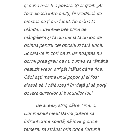
şi când n-ar fi o povară. Şi ai grăit: „Ai
fost aleasă între mulţi; fii vrednică de
cinstea ce ţi s-a făcut, fie mâna ta
blândă, cuvintele tale pline de
mângâiere şi fă din inima ta un loc de
odihnă pentru cei obosiți și fără tihnă.
Scoală-te în zori de zi, iar noaptea nu
dormi prea greu ca nu cumva să rămână
neauzit vreun strigăt înălțat către tine.
Căci eşti mama unui popor şi ai fost
aleasă să-l călăuzeşti în viaţă şi să porţi
povara durerilor şi bucuriilor lui.”
De aceea, strig către Tine, o,
Dumnezeul meu! Dă-mi putere să
înfrunt orice soartă, să înving orice
temere, să străbat prin orice furtună