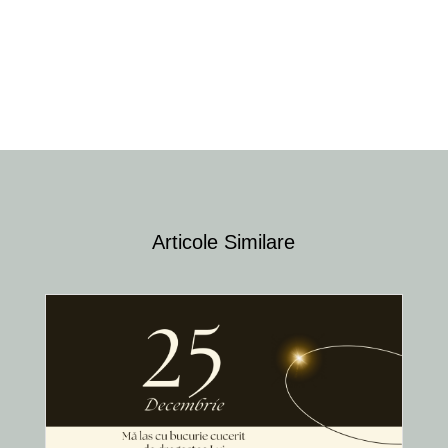
NOSTRU
ÎNGERUL GABRIEL – CÂND PROMISIUNILE SUNT
ÎMPLINITE ÎN MODURI SURPRINZĂTOARE
→
Articole Similare