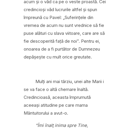
acum și o văd ca pe o veste proastă. Cei
credincioși văd lucrurile altfel și spun
împreună cu Pavel: „
Suferințele din
vremea de acum nu sunt vrednice să fie
puse alături cu slava viitoare, care are să
fie descoperită față de noi”.
Pentru ei,
onoarea de a fi purtător de Dumnezeu
depășește cu mult orice greutate.
Mulți ani mai târziu, unei alte Marii i
se va face o altă chemare înaltă.
Credincioasă, aceasta împrumută
aceeași atitudine pe care mama
Mântuitorului a avut-o.
“Îmi înalţ inima spre Tine,